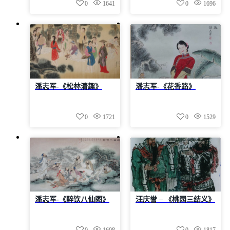
0
1641
0
1696
潘志军-《松林清趣》
潘志军-《花香路》
0
1721
0
1529
潘志军-《醉饮八仙图》
汪庆誉 – 《桃园三结义》