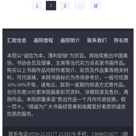
1
2
3
…
19
第
页
第
页
第
页
第
页
汇款信息
画院章程
画院简介
联系我们
院长简
介
本院以“诚信为本，薄利促销”为宗旨。将陆续推出中国美
协，书协会员及理事、主席等当代实力派名家书画作品。
购买以上书画作品均附作者简介、彩页及作品集等相关材
料，可代装裱，本网书画标价为市场参考价，一般可优惠
10%-50%不等，请电议。款到一星期内快递方式寄作品。
也可先寄20元索本院画家彩页资料、详细目录及售价，再
购作品。本院郑重承诺“售出作品一个月内可退抵换，假
一罚十。”竭诚为广大书画经营者和收藏爱好者提供诚信
优质的服务。
联系电话:0559-2133177 2133178 手机：13696572677（胡