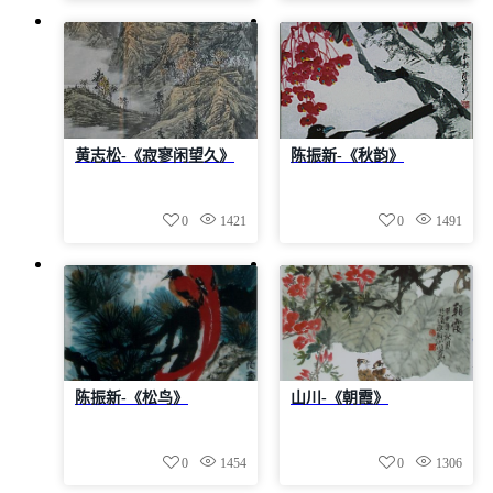
黄志松-《寂寥闲望久》
陈振新-《秋韵》
0
1421
0
1491
陈振新-《松鸟》
山川-《朝霞》
0
1454
0
1306