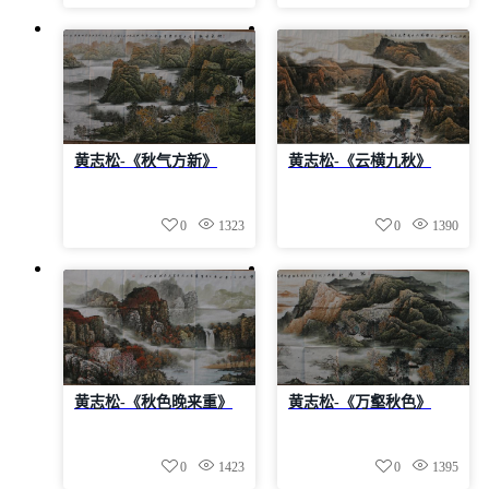
黄志松-《秋气方新》
黄志松-《云横九秋》
0
1323
0
1390
黄志松-《秋色晚来重》
黄志松-《万壑秋色》
0
1423
0
1395