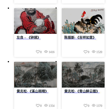
左良 – 《钟馗》
陈振新-《吉祥如意》
0
1416
0
1520
黄志松-《溪山雨晴》
黄志松-《青山醉云图》
0
1354
0
1370