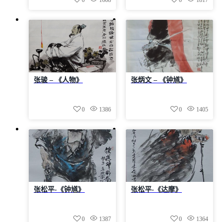
0
1608
0
1817
张骏 – 《人物》
张炳文 – 《钟馗》
0
1386
0
1405
张松平-《钟馗》
张松平-《达摩》
0
1387
0
1364