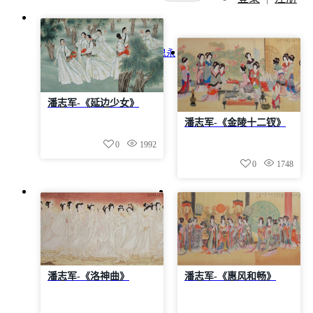
文
章
权希军
俞思永
吴正肃
周志高
导
刘子善
张飙
汪庆誉
叶鸿业
程一鸣
航
张坤山
陈振新
祝夫刚
王明启
潘志军-《延边少女》
潘志军
秦易
潘志军-《金陵十二钗》
0
1992
0
1748
潘志军-《洛神曲》
潘志军-《惠风和畅》