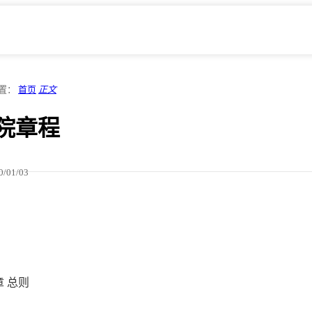
置：
首页
正文
院章程
0/01/03
 总则