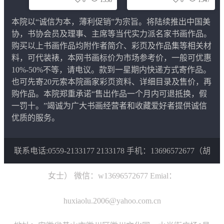
0
1338
0
1547
本院以“诚信为本，薄利促销”为宗旨。将陆续推出中国美
协，书协会员及理事、主席等当代实力派名家书画作品。
购买以上书画作品均附作者简介、彩页及作品集等相关材
料，可代装裱，本网书画标价为市场参考价，一般可优惠
10%-50%不等，请电议。款到一星期内快递方式寄作品。
也可先寄20元索本院画家彩页资料、详细目录及售价，再
购作品。本院郑重承诺“售出作品一个月内可退抵换，假
一罚十。”竭诚为广大书画经营者和收藏爱好者提供诚信
优质的服务。
联系电话:0559-2133177 2133178 手机：13696572677（胡
女士） 微信：w13696572677 Emial：
huxiaolu.2006@yahoo.com.cn