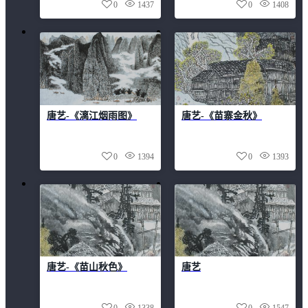
0
1437
0
1408
唐艺-《漓江烟雨图》
唐艺-《苗寨金秋》
0
1394
0
1393
唐艺-《苗山秋色》
唐艺