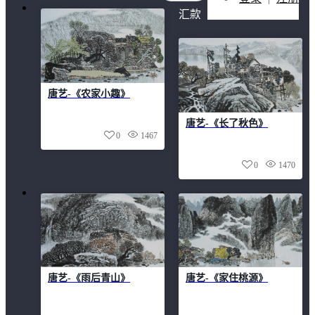
汇款
信息
画院
章程
画院
唐艺-《农家小趣》
简介
联系
唐艺-《长了秋色》
我们
0
1467
院长
0
1470
简介
唐艺-《雨后青山》
唐艺-《家住桃源》