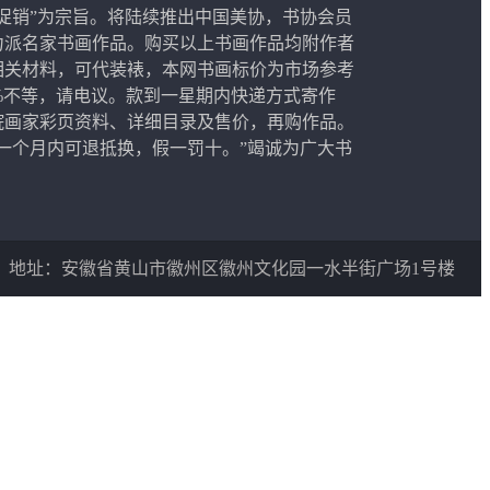
促销”为宗旨。将陆续推出中国美协，书协会员
力派名家书画作品。购买以上书画作品均附作者
相关材料，可代装裱，本网书画标价为市场参考
50%不等，请电议。款到一星期内快递方式寄作
院画家彩页资料、详细目录及售价，再购作品。
一个月内可退抵换，假一罚十。”竭诚为广大书
地址：安徽省黄山市徽州区徽州文化园一水半街广场1号楼