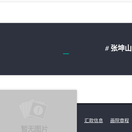
#
张坤
汇款信息
画院章程