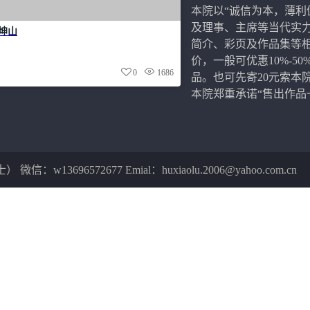
本院以“诚信为本，薄利
及理事、主席等当代实
坤山
简介、彩页及作品集等
价，一般可优惠10%-
0
1686
品。也可先寄20元索本
本院郑重承诺“售出作品
微信：w13696572677 Emial：huxiaolu.2006@yahoo.com.cn