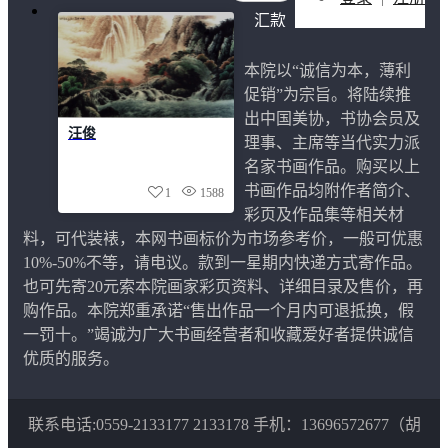
汇款
信息
画院
本院以“诚信为本，薄利
章程
促销”为宗旨。将陆续推
画院
出中国美协，书协会员及
汪俊
简介
理事、主席等当代实力派
联系
名家书画作品。购买以上
我们
书画作品均附作者简介、
1
1588
院长
彩页及作品集等相关材
简介
料，可代装裱，本网书画标价为市场参考价，一般可优惠
10%-50%不等，请电议。款到一星期内快递方式寄作品。
也可先寄20元索本院画家彩页资料、详细目录及售价，再
购作品。本院郑重承诺“售出作品一个月内可退抵换，假
一罚十。”竭诚为广大书画经营者和收藏爱好者提供诚信
优质的服务。
联系电话:0559-2133177 2133178 手机：13696572677（胡