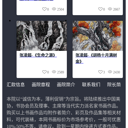
0
2504
0
2667
张凌超-《生命之源》
张凌超-《胡杨十月满树
金》
0
2589
3
2430
汇款信息
画院章程
画院简介
联系我们
院长简
介
本院以“诚信为本，薄利促销”为宗旨。将陆续推出中国美
协，书协会员及理事、主席等当代实力派名家书画作品。
购买以上书画作品均附作者简介、彩页及作品集等相关材
料，可代装裱，本网书画标价为市场参考价，一般可优惠
10%-50%不等，请电议。款到一星期内快递方式寄作品。