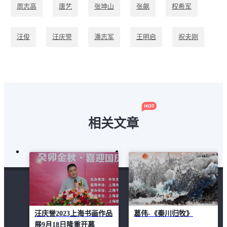
周志高
唐艺
张坤山
张飙
权希军
汪俊
汪庆誉
潘志军
王明启
祝夫刚
秦易
程一鸣
袁延佩
陈振新
马军
相关文章
汪庆誉2023上海书画作品
葛伟-《秦川归牧》
展9月18日隆重开慕