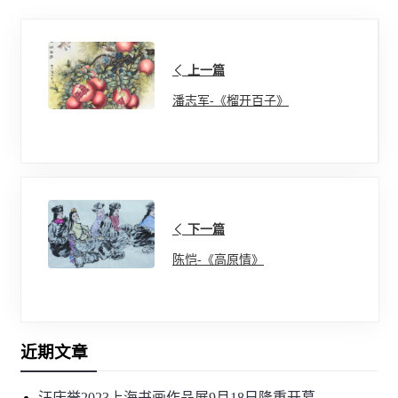
上一篇
潘志军-《榴开百子》
下一篇
陈恺-《高原情》
近期文章
汪庆誉2023上海书画作品展9月18日隆重开慕