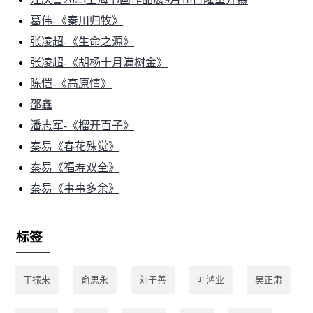
葛伟-《秦川归牧》
张凌超-《生命之源》
张凌超-《胡杨十月满树金》
陈恺-《高原情》
邵鑫
潘志军-《榴开百子》
秦易《春花殊觉》
秦易《福寿双全》
秦易《事事多余》
标签
丁振来
俞思永
刘子善
叶鸿业
吴正肃