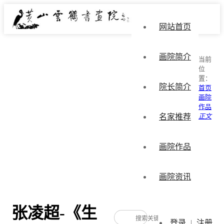
网站首页
画院简介
当前
位
置：
院长简介
首页
画院
作品
名家推荐
正文
画院作品
画院资讯
张凌超-《生
登录
|
注册