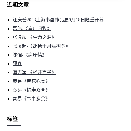
近期文章
汪庆誉2023上海书画作品展9月18日隆重开慕
葛伟-《秦川归牧》
张凌超-《生命之源》
张凌超-《胡杨十月满树金》
陈恺-《高原情》
邵鑫
潘志军-《榴开百子》
秦易《春花殊觉》
秦易《福寿双全》
秦易《事事多余》
标签