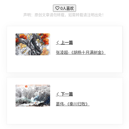
0人喜欢
声明：原创文章请勿转载，如需转载请注明出处！
上一篇
张凌超-《胡杨十月满树金》
下一篇
葛伟-《秦川归牧》