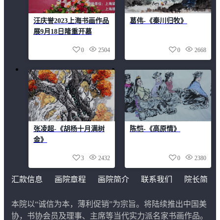
汪庆誉2023上海书画作品
葛伟-《秦川归牧》
展9月18日隆重开慕
0
2504
0
2668
张凌超-《胡杨十月满树
陈恺-《高原情》
金》
3
2432
0
2380
汇款信息
画院章程
画院简介
联系我们
院长简
介
本院以“诚信为本，薄利促销”为宗旨。将陆续推出中国美
协，书协会员及理事、主席等当代实力派名家书画作品。