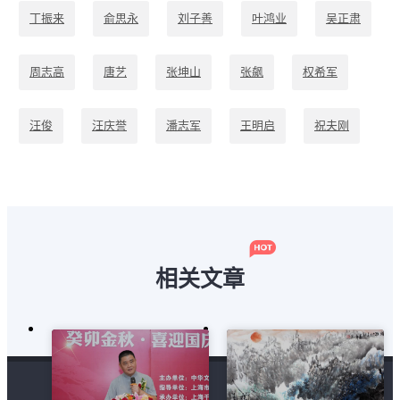
丁振来
俞思永
刘子善
叶鸿业
吴正肃
周志高
唐艺
张坤山
张飙
权希军
汪俊
汪庆誉
潘志军
王明启
祝夫刚
秦易
程一鸣
袁延佩
陈振新
马军
相关文章