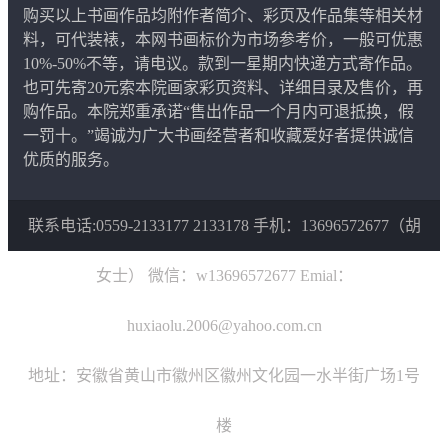
购买以上书画作品均附作者简介、彩页及作品集等相关材
料，可代装裱，本网书画标价为市场参考价，一般可优惠
10%-50%不等，请电议。款到一星期内快递方式寄作品。
也可先寄20元索本院画家彩页资料、详细目录及售价，再
购作品。本院郑重承诺“售出作品一个月内可退抵换，假
一罚十。”竭诚为广大书画经营者和收藏爱好者提供诚信
优质的服务。
联系电话:0559-2133177 2133178 手机：13696572677（胡
女士） 微信：w13696572677 Emial：
huxiaolu.2006@yahoo.com.cn
地址：安徽省黄山市徽州区徽州文化园一水半街广场1号
楼