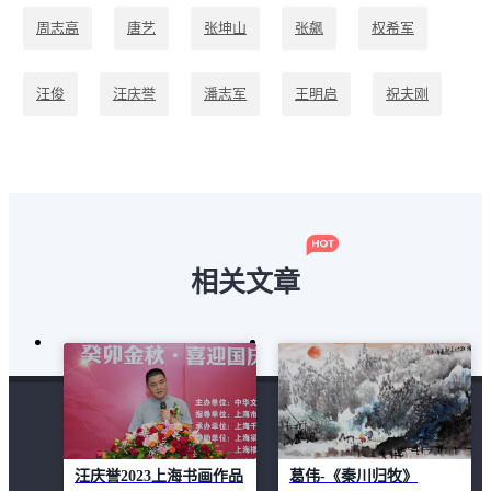
周志高
唐艺
张坤山
张飙
权希军
汪俊
汪庆誉
潘志军
王明启
祝夫刚
秦易
程一鸣
袁延佩
陈振新
马军
相关文章
汪庆誉2023上海书画作品
葛伟-《秦川归牧》