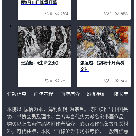
展9月18日隆重开慕
0
2504
0
2668
张凌超-《生命之源》
张凌超-《胡杨十月满树
金》
0
2591
3
2431
汇款信息
画院章程
画院简介
联系我们
院长简
介
本院以“诚信为本，薄利促销”为宗旨。将陆续推出中国美
协，书协会员及理事、主席等当代实力派名家书画作品。
购买以上书画作品均附作者简介、彩页及作品集等相关材
料，可代装裱，本网书画标价为市场参考价，一般可优惠