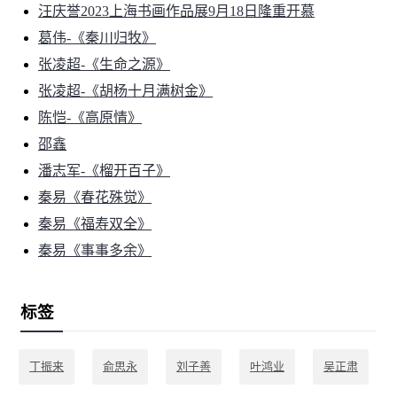
汪庆誉2023上海书画作品展9月18日隆重开慕
葛伟-《秦川归牧》
张凌超-《生命之源》
张凌超-《胡杨十月满树金》
陈恺-《高原情》
邵鑫
潘志军-《榴开百子》
秦易《春花殊觉》
秦易《福寿双全》
秦易《事事多余》
标签
丁振来
俞思永
刘子善
叶鸿业
吴正肃