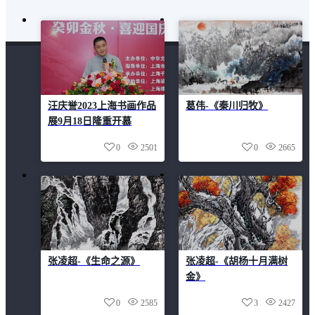
汪庆誉2023上海书画作品
葛伟-《秦川归牧》
展9月18日隆重开慕
0
2501
0
2665
张凌超-《生命之源》
张凌超-《胡杨十月满树
金》
0
2585
3
2427