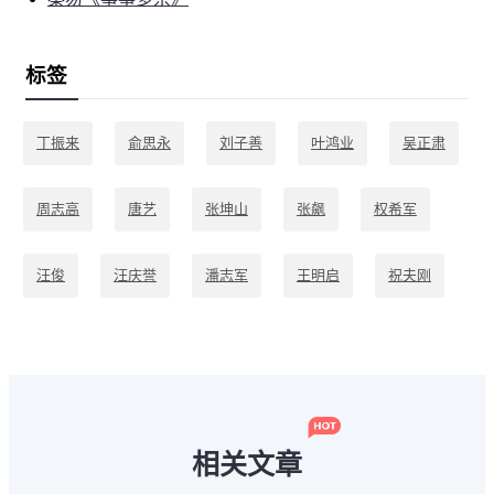
标签
丁振来
俞思永
刘子善
叶鸿业
吴正肃
周志高
唐艺
张坤山
张飙
权希军
汪俊
汪庆誉
潘志军
王明启
祝夫刚
秦易
程一鸣
袁延佩
陈振新
马军
相关文章