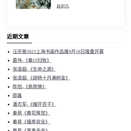
赵初凡
近期文章
汪庆誉2023上海书画作品展9月18日隆重开慕
葛伟-《秦川归牧》
张凌超-《生命之源》
张凌超-《胡杨十月满树金》
陈恺-《高原情》
邵鑫
潘志军-《榴开百子》
秦易《春花殊觉》
秦易《福寿双全》
秦易《事事多余》