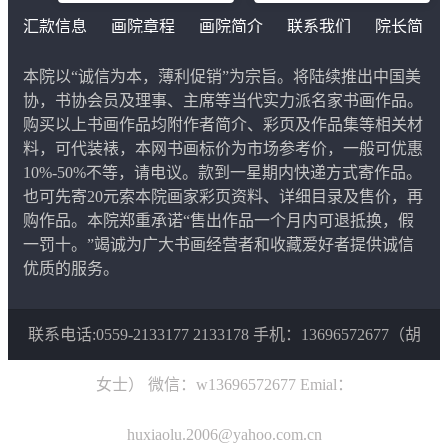
汇款信息
画院章程
画院简介
联系我们
院长简
介
本院以“诚信为本，薄利促销”为宗旨。将陆续推出中国美
协，书协会员及理事、主席等当代实力派名家书画作品。
购买以上书画作品均附作者简介、彩页及作品集等相关材
料，可代装裱，本网书画标价为市场参考价，一般可优惠
10%-50%不等，请电议。款到一星期内快递方式寄作品。
也可先寄20元索本院画家彩页资料、详细目录及售价，再
购作品。本院郑重承诺“售出作品一个月内可退抵换，假
一罚十。”竭诚为广大书画经营者和收藏爱好者提供诚信
优质的服务。
联系电话:0559-2133177 2133178 手机：13696572677（胡
女士） 微信：w13696572677 Emial：
huxiaolu.2006@yahoo.com.cn