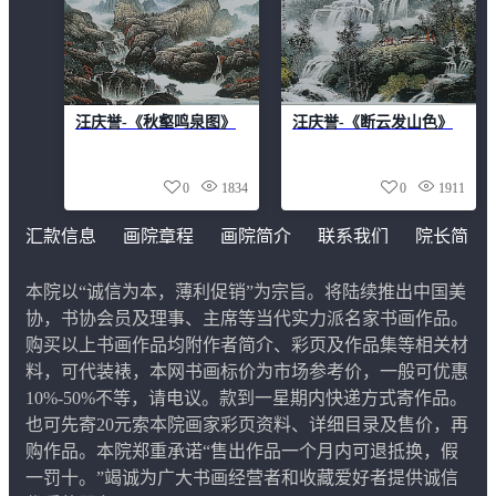
汪庆誉-《秋壑鸣泉图》
汪庆誉-《断云发山色》
0
1834
0
1911
汇款信息
画院章程
画院简介
联系我们
院长简
介
本院以“诚信为本，薄利促销”为宗旨。将陆续推出中国美
协，书协会员及理事、主席等当代实力派名家书画作品。
购买以上书画作品均附作者简介、彩页及作品集等相关材
料，可代装裱，本网书画标价为市场参考价，一般可优惠
10%-50%不等，请电议。款到一星期内快递方式寄作品。
也可先寄20元索本院画家彩页资料、详细目录及售价，再
购作品。本院郑重承诺“售出作品一个月内可退抵换，假
一罚十。”竭诚为广大书画经营者和收藏爱好者提供诚信