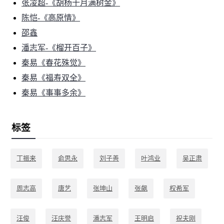
张凌超-《胡杨十月满树金》
陈恺-《高原情》
邵鑫
潘志军-《榴开百子》
秦易《春花殊觉》
秦易《福寿双全》
秦易《事事多余》
标签
丁振来
俞思永
刘子善
叶鸿业
吴正肃
周志高
唐艺
张坤山
张飙
权希军
汪俊
汪庆誉
潘志军
王明启
祝夫刚