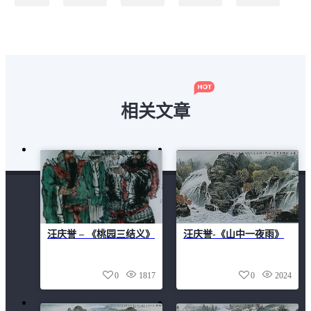
秦易
程一鸣
袁延佩
陈振新
马军
相关文章
汪庆誉 – 《桃园三结义》
汪庆誉-《山中一夜雨》
0
1817
0
2024