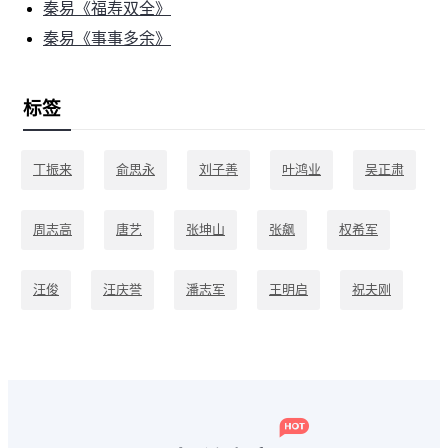
秦易《福寿双全》
秦易《事事多余》
标签
丁振来
俞思永
刘子善
叶鸿业
吴正肃
周志高
唐艺
张坤山
张飙
权希军
汪俊
汪庆誉
潘志军
王明启
祝夫刚
秦易
程一鸣
袁延佩
陈振新
马军