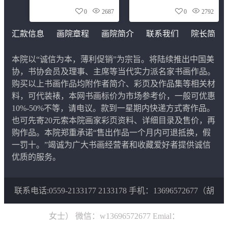
0
2687
0
2792
汇款信息
画院章程
画院简介
联系我们
院长简
介
本院以“诚信为本，薄利促销”为宗旨。将陆续推出中国美
协，书协会员及理事、主席等当代实力派名家书画作品。
购买以上书画作品均附作者简介、彩页及作品集等相关材
料，可代装裱，本网书画标价为市场参考价，一般可优惠
10%-50%不等，请电议。款到一星期内快递方式寄作品。
也可先寄20元索本院画家彩页资料、详细目录及售价，再
购作品。本院郑重承诺“售出作品一个月内可退抵换，假
一罚十。”竭诚为广大书画经营者和收藏爱好者提供诚信
优质的服务。
联系电话:0559-2133177 2133178 手机：13696572677（胡
女士） 微信：w13696572677 Emial：