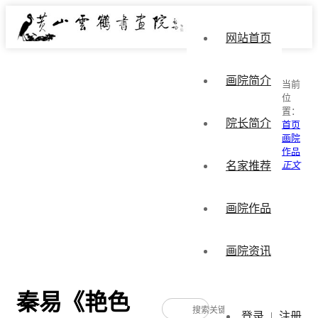
网站首页
画院简介
当前
位
置：
院长简介
首页
画院
作品
名家推荐
正文
画院作品
画院资讯
秦易《艳色
登录
|
注册