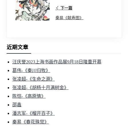
下一篇
秦易《献寿图》
近期文章
汪庆誉2023上海书画作品展9月18日隆重开慕
葛伟-《秦川归牧》
张凌超-《生命之源》
张凌超-《胡杨十月满树金》
陈恺-《高原情》
邵鑫
潘志军-《榴开百子》
秦易《春花殊觉》