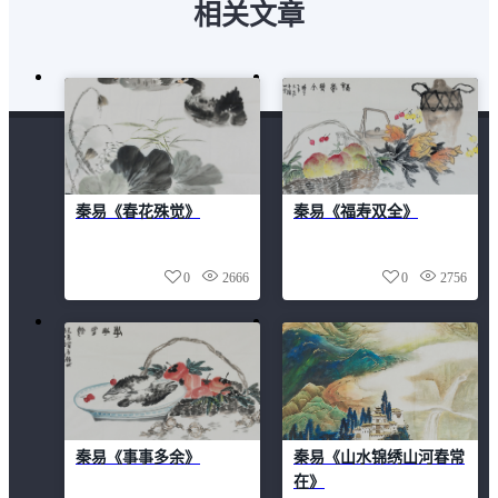
相关文章
秦易《春花殊觉》
秦易《福寿双全》
0
2666
0
2756
秦易《事事多余》
秦易《山水锦绣山河春常
在》